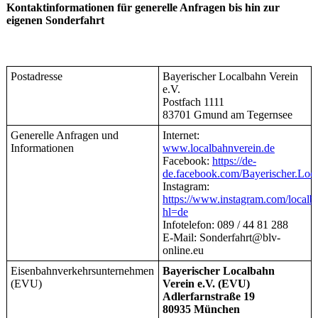
Kontaktinformationen für generelle Anfragen bis hin zur
eigenen Sonderfahrt
Postadresse
Bayerischer Localbahn Verein
e.V.
Postfach 1111
83701 Gmund am Tegernsee
Generelle Anfragen und
Internet:
Informationen
www.localbahnverein.de
Facebook:
https://de-
de.facebook.com/Bayerischer.Loca
Instagram:
https://www.instagram.com/localb
hl=de
Infotelefon: 089 / 44 81 288
E-Mail: Sonderfahrt@blv-
online.eu
Eisenbahnverkehrsunternehmen
Bayerischer Localbahn
(EVU)
Verein e.V. (EVU)
Adlerfarnstraße 19
80935 München