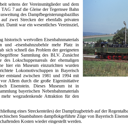
beit seitens der Vereinsmitglieder und dem
e TAG 7 auf die Gleise der Tegernsee Bahn
 Ausweitung des Dampfbegeisterungsbazillus
auf zwei Strecken der ebenfalls privaten
t. Damit war ein wesentliches Vereinsziel,
.
g historisch wertvollen Eisenbahnmaterials
en und -eisenbahnzubehör mehr Platz in
b sich schnell das Problem der geeigneten
n begriffene Sammlung des BLV. Zunächst
me des Lokschuppenareals der ehemaligen
äne hier ein Museum einzurichten wurden
richtete Lokomotivschuppen in Bayerisch
ier entstand zwischen 1981 und 1994 mit
 vor Allem durch die große Eigeninitiative
ch Eisenstein. Dieses Museum ist in
Sammlung bayerischen Nebenbahnmaterials
t mehr wegzudenkende Attraktion für den
hließung eines Streckenteiles) der Dampfzugbetrieb auf der Regentalb
echischen Staatsbahnen dampflokgeführte Züge von Bayerisch Eisenst
chaftenden Kosten wieder eingestellt werden.