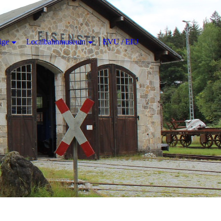
üge
Localbahnmuseum
EVU / EIU