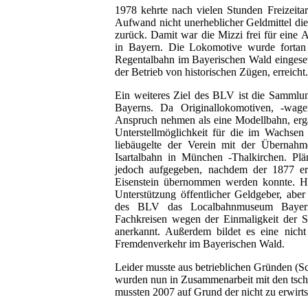
1978 kehrte nach vielen Stunden Freizeitar
Aufwand nicht unerheblicher Geldmittel di
zurück. Damit war die Mizzi frei für eine
in Bayern. Die Lokomotive wurde fortan 
Regentalbahn im Bayerischen Wald eingesetz
der Betrieb von historischen Zügen, erreicht
Ein weiteres Ziel des BLV ist die Sammlun
Bayerns. Da Originallokomotiven, -wag
Anspruch nehmen als eine Modellbahn, erga
Unterstellmöglichkeit für die im Wachse
liebäugelte der Verein mit der Übernah
Isartalbahn in München -Thalkirchen. Pl
jedoch aufgegeben, nachdem der 1877 er
Eisenstein übernommen werden konnte. H
Unterstützung öffentlicher Geldgeber, aber
des BLV das Localbahnmuseum Bayeris
Fachkreisen wegen der Einmaligkeit der 
anerkannt. Außerdem bildet es eine nich
Fremdenverkehr im Bayerischen Wald.
Leider musste aus betrieblichen Gründen (Sc
wurden nun in Zusammenarbeit mit den tsch
mussten 2007 auf Grund der nicht zu erwirts