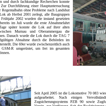
m und durch fachkundige Recherchen konnte
n. Zur Durchführung einer Hauptuntersuchung
der Regentalbahn ohne Probleme nach Landshut
ok ab Herbst 2001 zerlegt, alle Baugruppen
b Frühjahr 2002 wurden die instand gesetzten
reits im Juli wurde die erste Abnahmefahrt
Tage später konnte die Lok auf ihrer alten
 zwischen Murnau und Oberammergau die
nnen. Danach wurde die Lok durch die TAG 7
ndgültigen Abnahme durch die Behörden im
rstellt. Die 69er wurde zwischenzeitlich auch
 GSM-R umgerüstet, um frei im gesamten
können.
Seit April 2005 ist die Lokomotive 70 083 wi
aufgearbeitet. Nach einigen Vervollst
Zugsicherungssystems PZB 90 sowie Zug
Verein zur Verfügung. Seit der Reaktivierung