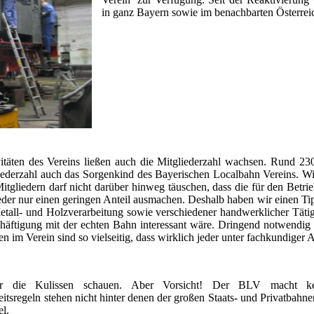
in ganz Bayern sowie im benachbarten Österrei
täten des Vereins ließen auch die Mitgliederzahl wachsen. Rund 230
ederzahl auch das Sorgenkind des Bayerischen Localbahn Vereins. Wie
liedern darf nicht darüber hinweg täuschen, dass die für den Betri
er nur einen geringen Anteil ausmachen. Deshalb haben wir einen Tipp 
all- und Holzverarbeitung sowie verschiedener handwerklicher Tätigk
häftigung mit der echten Bahn interessant wäre. Dringend notwendig fü
 im Verein sind so vielseitig, dass wirklich jeder unter fachkundiger An
r die Kulissen schauen. Aber Vorsicht! Der BLV macht kei
tsregeln stehen nicht hinter denen der großen Staats- und Privatbahne
l.